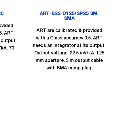
20
ART-B22-D125/SP25 3M,
SMA
ovided
A
ART are calibrated & provided
.5. ART
w
with a Class accuracy 0.5. ART
 output.
nee
needs an integrator at its output.
/kA. 70
Ou
Output voltage: 22.5 mV/kA. 125
mm aperture. 3 m output cable
with SMA crimp plug.