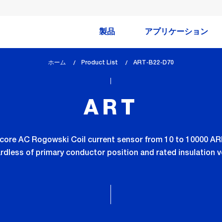
製品
アプリケーション
ホーム
Product List
lem_current_page
ART-B22-D70
:
ART
split-core AC Rogowski Coil current sensor from 10 to 10000 
rdless of primary conductor position and rated insulation v