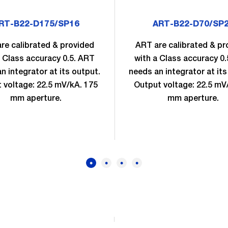
RT-B22-D175/SP16
ART-B22-D70/SP
re calibrated & provided
ART are calibrated & pr
a Class accuracy 0.5. ART
with a Class accuracy 0
n integrator at its output.
needs an integrator at its
 voltage: 22.5 mV/kA. 175
Output voltage: 22.5 mV
mm aperture.
mm aperture.