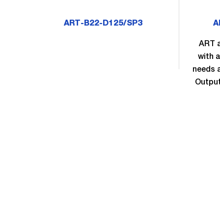
ART-B22-D125/SP3
A
ART a
with 
needs a
Output