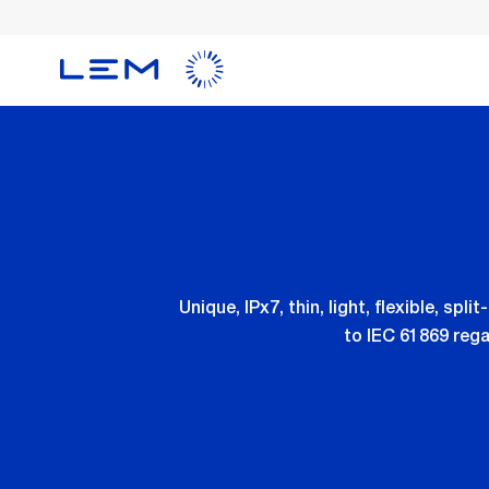
メ
イ
ン
コ
ン
テ
ン
ツ
に
移
動
Unique, IPx7, thin, light, flexible, 
to IEC 61869 rega