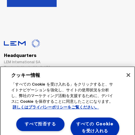
Headquarters
LEM International SA
Route du Nant-d’Avril, 152
1217 Meyrin
クッキー情報
Switzerland
「すべての Cookie を受け入れる」をクリックすると、サ
イトナビゲーションを強化し、サイトの使用状況を分析
Tel. :
+41 22 706 11 11
し、弊社のマーケティング活動を支援するために、デバイ
Fax : +41 22 794 94 78
スに Cookie を保存することに同意したことになります。
詳しくはプライバシーポリシーをご覧ください。
フォローする
すべて拒否する
すべての Cookie
を受け入れる