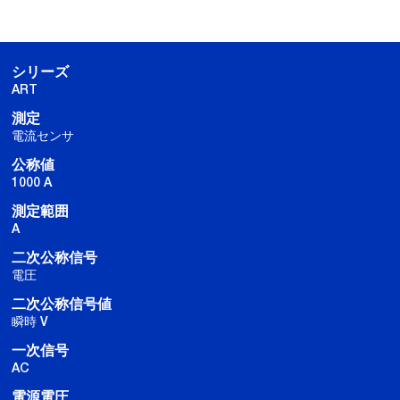
シリーズ
ART
測定
電流センサ
公称値
1000 A
測定範囲
A
二次公称信号
電圧
二次公称信号値
瞬時 V
一次信号
AC
電源電圧