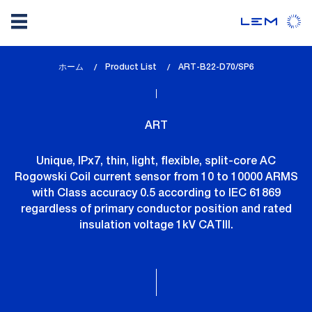
メ
ホーム
Product List
lem_current_page
ART-B22-D70/SP6
イ
:
ン
コ
ART
ン
テ
Unique, IPx7, thin, light, flexible, split-core AC
ン
Rogowski Coil current sensor from 10 to 10000 ARMS
ツ
with Class accuracy 0.5 according to IEC 61869
に
regardless of primary conductor position and rated
移
insulation voltage 1kV CATIII.
動