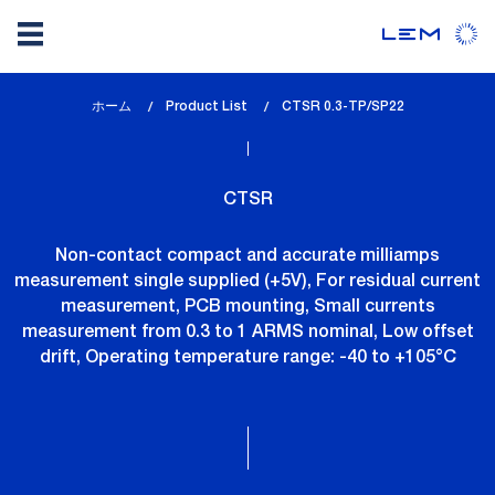
メ
ホーム
Product List
lem_current_page
CTSR 0.3-TP/SP22
イ
:
ン
コ
CTSR
ン
テ
Non-contact compact and accurate milliamps
ン
measurement single supplied (+5V), For residual current
ツ
measurement, PCB mounting, Small currents
に
measurement from 0.3 to 1 ARMS nominal, Low offset
移
drift, Operating temperature range: -40 to +105°C
動