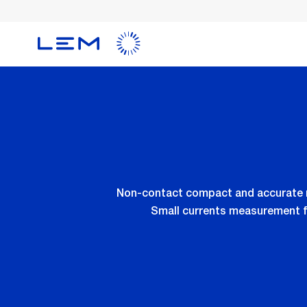
メ
イ
ン
コ
ン
テ
ン
ツ
に
移
動
Non-contact compact and accurate m
Small currents measurement fr