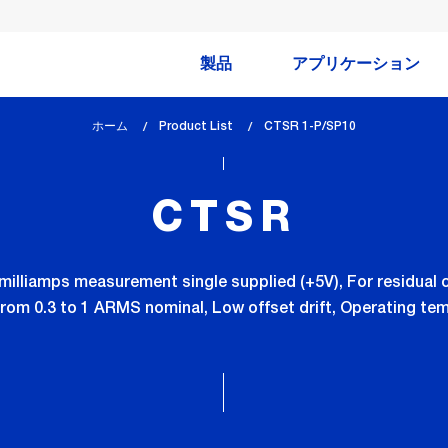
製品
アプリケーション
ホーム
Product List
lem_current_page
CTSR 1-P/SP10
:
CTSR
illiamps measurement single supplied (+5V), For residual
om 0.3 to 1 ARMS nominal, Low offset drift, Operating te