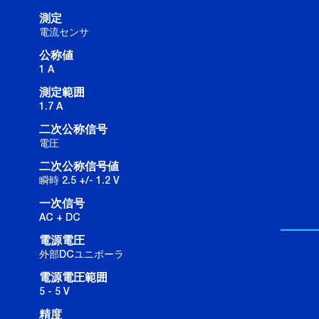
測定
電流センサ
公称値
1 A
測定範囲
1.7 A
二次公称信号
電圧
二次公称信号値
瞬時 2.5 +/- 1.2 V
一次信号
AC + DC
電源電圧
外部DCユニポーラ
電源電圧範囲
5 - 5 V
精度