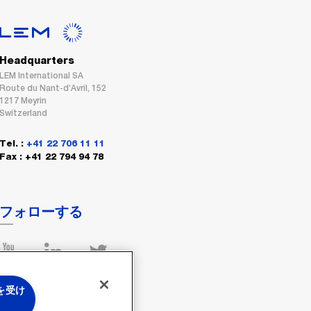
Headquarters
LEM International SA
Route du Nant-d’Avril, 152
1217 Meyrin
Switzerland
Tel. :
+41 22 706 11 11
Fax : +41 22 794 94 78
フォローする
 を受け