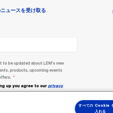
のニュースを受け取る
nt to be updated about LEM’s new
ents, products, upcoming events
ffers.
ing up you agree to our
privacy
すべての Cookie
入れる