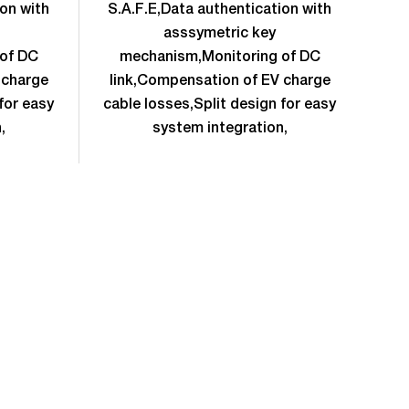
ion with
S.A.F.E,Data authentication with
S.
asssymetric key
of DC
mechanism,Monitoring of DC
m
 charge
link,Compensation of EV charge
li
for easy
cable losses,Split design for easy
cab
,
system integration,