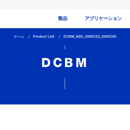
製品
アプリケーション
ホーム
Product List
lem_current_page
DCBM_N0D_4000C03_0000C00
:
DCBM