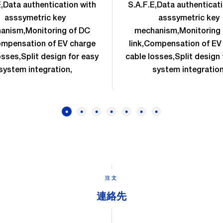
E,Data authentication with
S.A.F.E,Data authenticat
asssymetric key
asssymetric key
anism,Monitoring of DC
mechanism,Monitoring 
ompensation of EV charge
link,Compensation of EV
osses,Split design for easy
cable losses,Split design 
system integration,
system integration
注文
連絡先