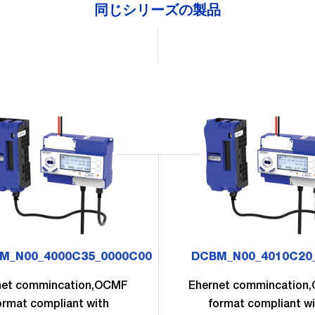
同じシリーズの製品
M_N00_4000C35_0000C00
DCBM_N00_4010C20
net commincation,OCMF
Ehernet commincation
ormat compliant with
format compliant wi