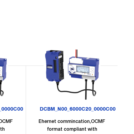
_0000C00
DCBM_N00_6000C20_0000C00
,OCMF
Ehernet commincation,OCMF
E
th
format compliant with