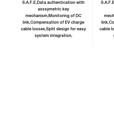
S.A.F.E,Data authentication with
S.A.F.
asssymetric key
mechanism,Monitoring of DC
mech
link,Compensation of EV charge
link,C
cable losses,Split design for easy
cable l
system integration,