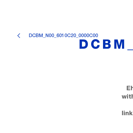
DCBM_N00_6010C20_0000C00
DCBM_
E
wit
lin