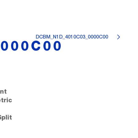
DCBM_N1D_4010C03_0000C00
000C00
nt
tric
plit