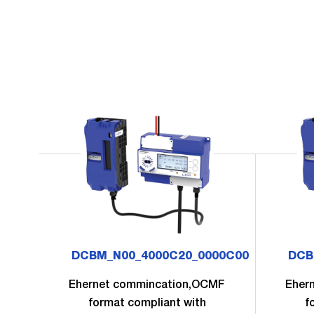
DCBM_N00_4000C20_0000C00
DCB
Ehernet commincation,OCMF
Eher
format compliant with
f