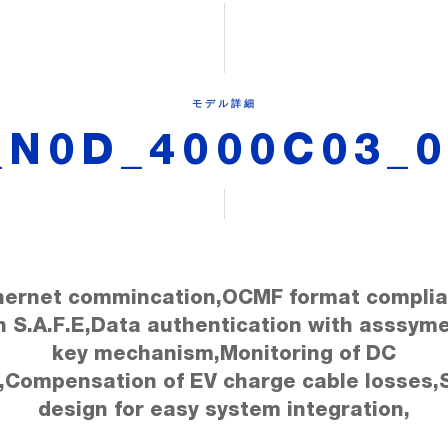
モデル詳細
N0D_4000C03_0
hernet commincation,OCMF format complia
h S.A.F.E,Data authentication with asssyme
key mechanism,Monitoring of DC
k,Compensation of EV charge cable losses,S
design for easy system integration,