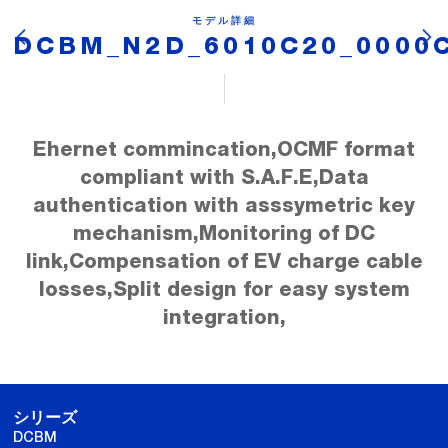
モデル詳細
DCBM_N2D_6010C20_0000
Ehernet commincation,OCMF format
compliant with S.A.F.E,Data
authentication with asssymetric key
mechanism,Monitoring of DC
link,Compensation of EV charge cable
losses,Split design for easy system
integration,
シリーズ
DCBM