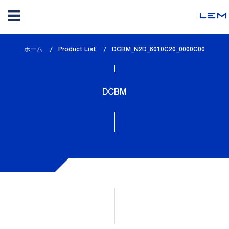
メ
ホーム
Product List
lem_current_page
DCBM_N2D_6010C20_0000C00
イ
:
ン
コ
DCBM
ン
テ
ン
ツ
に
移
動