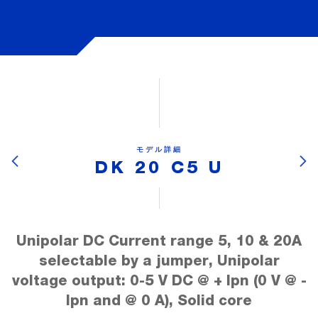
モデル詳細
DK 20 C5 U
Unipolar DC Current range 5, 10 & 20A
selectable by a jumper, Unipolar
voltage output: 0-5 V DC @ + Ipn (0 V @ -
Ipn and @ 0 A), Solid core