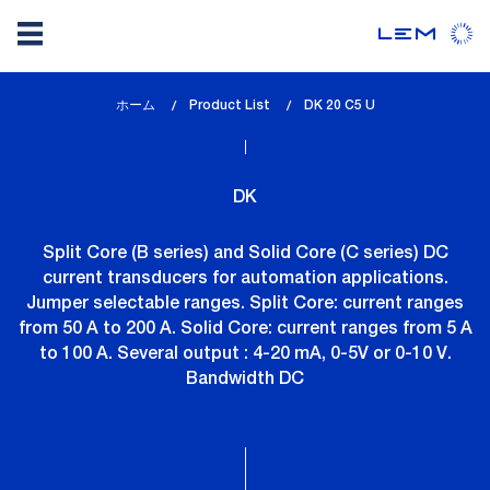
メ
ホーム
Product List
lem_current_page
DK 20 C5 U
イ
:
ン
コ
DK
ン
テ
Split Core (B series) and Solid Core (C series) DC
ン
current transducers for automation applications.
ツ
Jumper selectable ranges. Split Core: current ranges
に
from 50 A to 200 A. Solid Core: current ranges from 5 A
移
to 100 A. Several output : 4-20 mA, 0-5V or 0-10 V.
動
Bandwidth DC