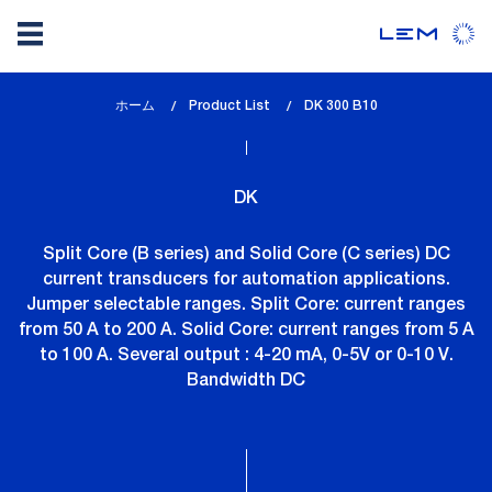
メ
ホーム
Product List
lem_current_page
DK 300 B10
イ
:
ン
コ
DK
ン
テ
Split Core (B series) and Solid Core (C series) DC
ン
current transducers for automation applications.
ツ
Jumper selectable ranges. Split Core: current ranges
に
from 50 A to 200 A. Solid Core: current ranges from 5 A
移
to 100 A. Several output : 4-20 mA, 0-5V or 0-10 V.
動
Bandwidth DC