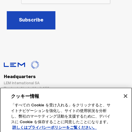
Subscribe
Headquarters
LEM International SA
Route du Nant-d’Avril, 152
1217 Meyrin
クッキー情報
Switzerland
「すべての Cookie を受け入れる」をクリックすると、サ
イトナビゲーションを強化し、サイトの使用状況を分析
Tel. :
+41 22 706 11 11
し、弊社のマーケティング活動を支援するために、デバイ
Fax : +41 22 794 94 78
スに Cookie を保存することに同意したことになります。
詳しくはプライバシーポリシーをご覧ください。