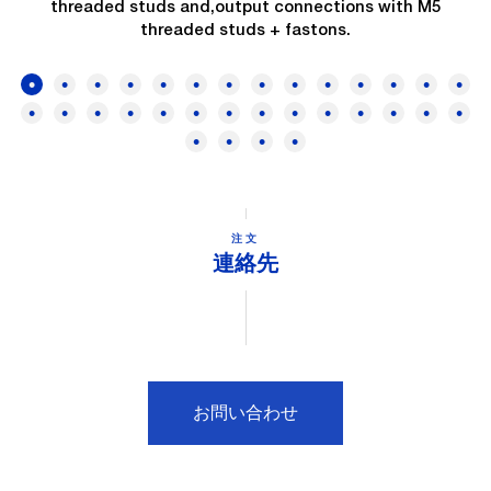
threaded studs and,output connections with M5
threaded studs + fastons.
注文
連絡先
お問い合わせ