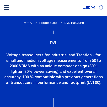
メ
ホーム
Product List
lem_current_page
DVL 1000/SP9
イ
:
ン
コ
DVL
ン
テ
Voltage transducers for Industrial and Traction - for
ン
small and medium voltage measurements from 50 to
ツ
2000 VRMS with an unique compact design (30%
に
lighter, 30% power saving) and excellent overall
移
accuracy. 100 % compatible with previous generations
動
of transducers in performance and footprint (LV100).