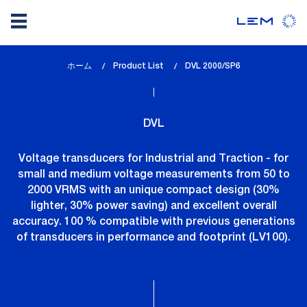
メ
ホーム
Product List
lem_current_page
DVL 2000/SP6
イ
:
ン
コ
DVL
ン
テ
Voltage transducers for Industrial and Traction - for
ン
small and medium voltage measurements from 50 to
ツ
2000 VRMS with an unique compact design (30%
に
lighter, 30% power saving) and excellent overall
移
accuracy. 100 % compatible with previous generations
動
of transducers in performance and footprint (LV100).