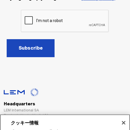
Subscribe
Headquarters
LEM International SA
Route du Nant-d’Avril, 152
1217 Meyrin
クッキー情報
Switzerland