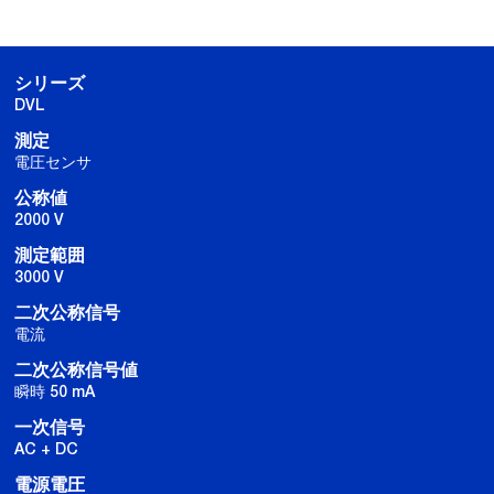
シリーズ
DVL
測定
電圧センサ
公称値
2000 V
測定範囲
3000 V
二次公称信号
電流
二次公称信号値
瞬時 50 mA
一次信号
AC + DC
電源電圧