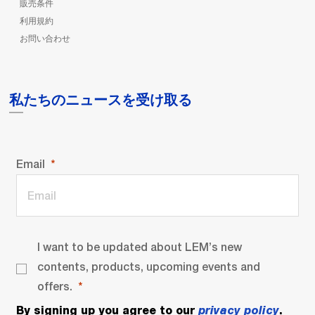
販売条件
利用規約
お問い合わせ
私たちのニュースを受け取る
Email
I want to be updated about LEM’s new
contents, products, upcoming events and
offers.
By signing up you agree to our
privacy policy
.