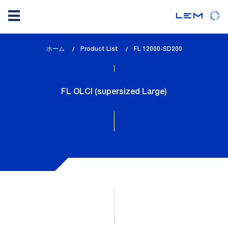
メ
ホーム
Product List
lem_current_page
FL 12000-SD200
イ
:
ン
コ
FL OLCI (supersized Large)
ン
テ
ン
ツ
に
移
動