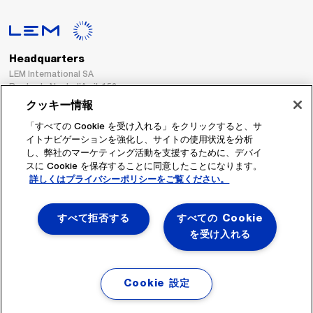
Headquarters
LEM International SA
Route du Nant-d’Avril, 152
1217 Meyrin
クッキー情報
Switzerland
「すべての Cookie を受け入れる」をクリックすると、サ
イトナビゲーションを強化し、サイトの使用状況を分析
Tel. :
+41 22 706 11 11
し、弊社のマーケティング活動を支援するために、デバイ
Fax : +41 22 794 94 78
スに Cookie を保存することに同意したことになります。
詳しくはプライバシーポリシーをご覧ください。
フォローする
すべて拒否する
すべての Cookie
を受け入れる
Cookie 設定