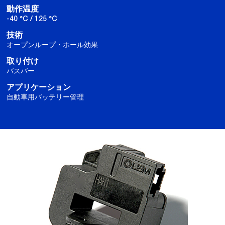
動作温度
-40 °C / 125 °C
技術
オープンループ・ホール効果
取り付け
バスバー
アプリケーション
自動車用バッテリー管理