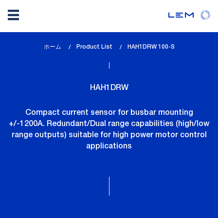
メ
ホーム
Product List
lem_current_page
HAH1DRW 100-S
イ
:
ン
コ
HAH1DRW
ン
テ
Compact current sensor for busbar mounting
ン
+/-1200A. Redundant/Dual range capabilities (high/low
ツ
range outputs) suitable for high power motor control
に
applications
移
動