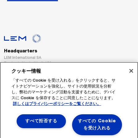
Headquarters
LEM International SA
Route du Nant-d’Avril, 152
1217 Meyrin
クッキー情報
Switzerland
「すべての Cookie を受け入れる」をクリックすると、サ
イトナビゲーションを強化し、サイトの使用状況を分析
Tel. :
+41 22 706 11 11
し、弊社のマーケティング活動を支援するために、デバイ
Fax : +41 22 794 94 78
スに Cookie を保存することに同意したことになります。
詳しくはプライバシーポリシーをご覧ください。
フォローする
すべて拒否する
すべての Cookie
を受け入れる