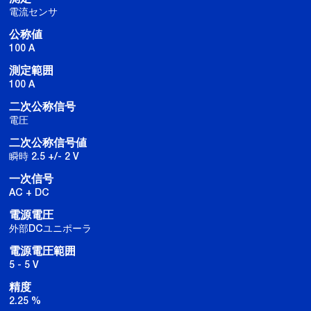
電流センサ
公称値
100 A
測定範囲
100 A
二次公称信号
電圧
二次公称信号値
瞬時 2.5 +/- 2 V
一次信号
AC + DC
電源電圧
外部DCユニポーラ
電源電圧範囲
5 - 5 V
精度
2.25 %