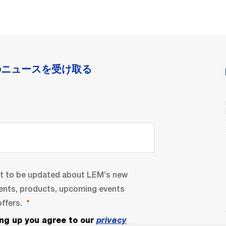
のニュースを受け取る
nt to be updated about LEM’s new
ents, products, upcoming events
ffers.
ing up you agree to our
privacy