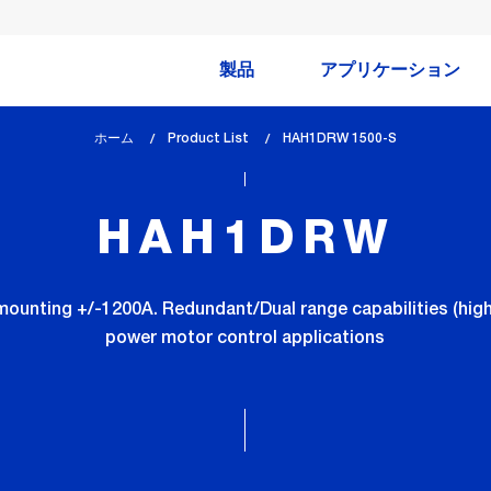
製品
アプリケーション
ホーム
Product List
lem_current_page
HAH1DRW 1500-S
:
HAH1DRW
ounting +/-1200A. Redundant/Dual range capabilities (high/
power motor control applications