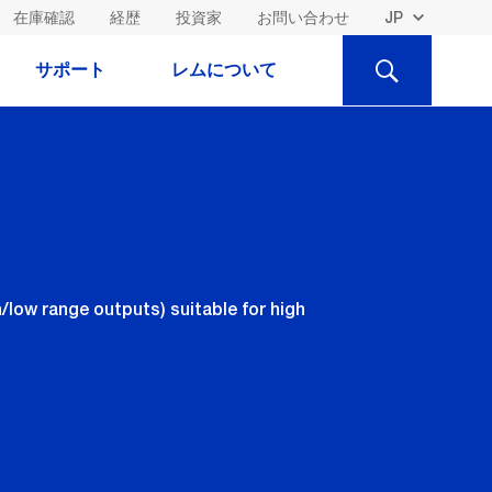
在庫確認
経歴
投資家
お問い合わせ
検
サポート
レムについて
索
low range outputs) suitable for high