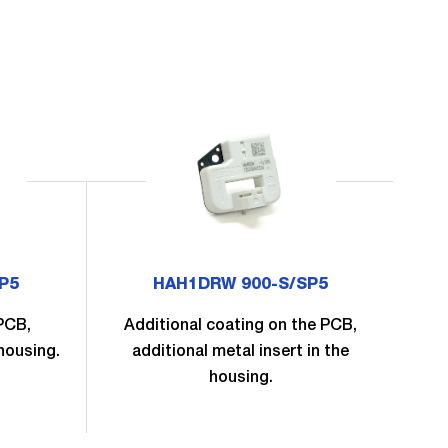
P5
HAH1DRW 900-S/SP5
 PCB,
Additional coating on the PCB,
 housing.
additional metal insert in the
add
housing.