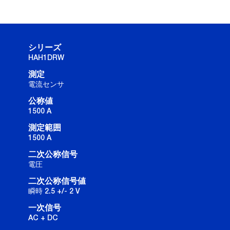
シリーズ
HAH1DRW
測定
電流センサ
公称値
1500 A
測定範囲
1500 A
二次公称信号
電圧
二次公称信号値
瞬時 2.5 +/- 2 V
一次信号
AC + DC