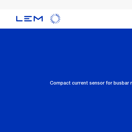
メ
イ
ン
コ
ン
テ
ン
ツ
に
移
動
Compact current sensor for busbar m