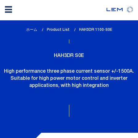
メ
ホーム
Product List
lem_current_page
HAH3DR 1100-S0E
イ
:
ン
コ
HAH3DR S0E
ン
テ
High performance three phase current sensor +/-1500A.
ン
Suitable for high power motor control and inverter
ツ
applications, with high integration
に
移
動