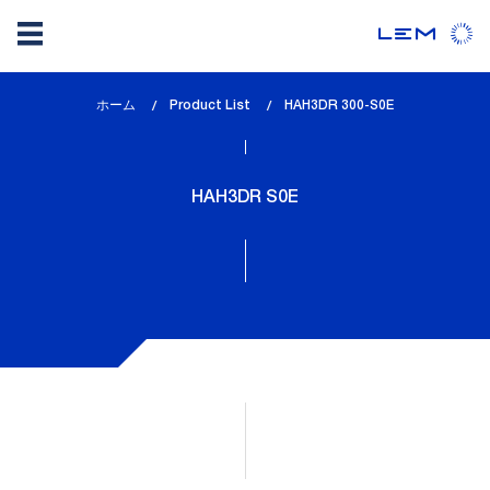
メ
ホーム
Product List
lem_current_page
HAH3DR 300-S0E
イ
:
ン
コ
HAH3DR S0E
ン
テ
ン
ツ
に
移
動