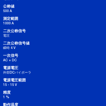
公称値
500 A
測定範囲
1000 A
二次公称信号
電圧
二次公称信号値
瞬時 4 V
一次信号
AC + DC
電源電圧
外部DCバイポーラ
電源電圧範囲
15 - 15 V
精度
1 %
動作温度