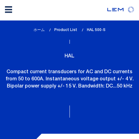
メ
ホーム
Product List
lem_current_page
HAL 500-S
イ
:
ン
コ
HAL
ン
テ
Compact current transducers for AC and DC currents
ン
from 50 to 600A. Instantaneous voltage output +/- 4 V.
ツ
Bipolar power supply +/- 15 V. Bandwidth: DC...50 kHz
に
移
動