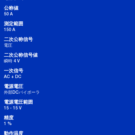
公称値
50 A
測定範囲
150 A
二次公称信号
電圧
二次公称信号値
瞬時 4 V
一次信号
AC + DC
電源電圧
外部DCバイポーラ
電源電圧範囲
15 - 15 V
精度
1 %
動作温度