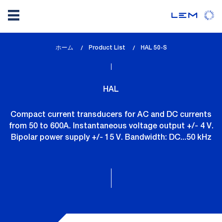
メ
ホーム
Product List
lem_current_page
HAL 50-S
イ
:
ン
コ
HAL
ン
テ
Compact current transducers for AC and DC currents
ン
from 50 to 600A. Instantaneous voltage output +/- 4 V.
ツ
Bipolar power supply +/- 15 V. Bandwidth: DC...50 kHz
に
移
動