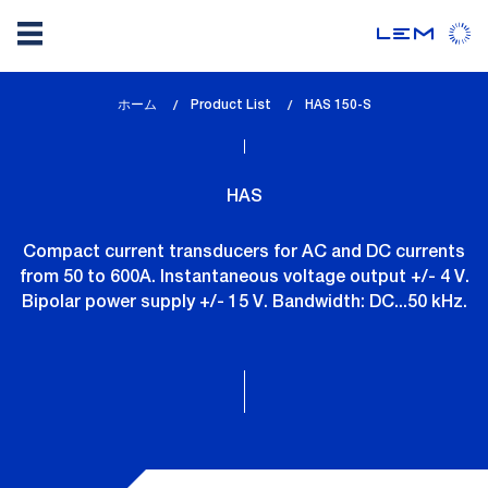
メ
ホーム
Product List
lem_current_page
HAS 150-S
イ
:
ン
コ
HAS
ン
テ
Compact current transducers for AC and DC currents
ン
from 50 to 600A. Instantaneous voltage output +/- 4 V.
ツ
Bipolar power supply +/- 15 V. Bandwidth: DC...50 kHz.
に
移
動