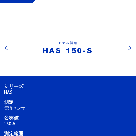
モデル詳細
HAS 150-S
シリーズ
HAS
測定
電流センサ
公称値
150 A
測定範囲