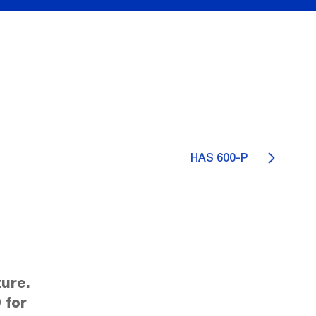
HAS 600-P
9
ure.
 for