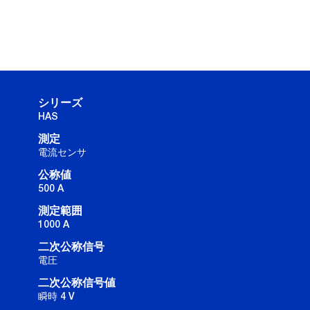
シリーズ
HAS
測定
電流センサ
公称値
500 A
測定範囲
1000 A
二次公称信号
電圧
二次公称信号値
瞬時 4 V