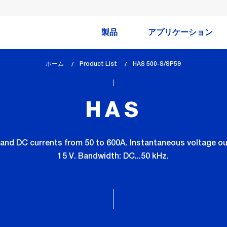
製品
アプリケーション
ホーム
Product List
lem_current_page
HAS 500-S/SP59
:
HAS
nd DC currents from 50 to 600A. Instantaneous voltage out
15 V. Bandwidth: DC...50 kHz.