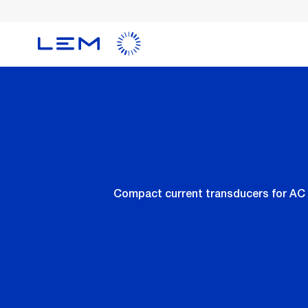
メ
イ
ン
コ
ン
テ
ン
ツ
に
移
動
Compact current transducers for AC a