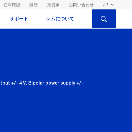
在庫確認
経歴
投資家
お問い合わせ
検
サポート
レムについて
索
put +/- 4 V. Bipolar power supply +/-