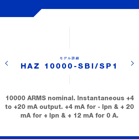
モデル詳細
HAZ 10000-SBI/SP1
10000 ARMS nominal. Instantaneous +4
to +20 mA output. +4 mA for - Ipn & + 20
mA for + Ipn & + 12 mA for 0 A.