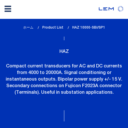
メ
ホーム
Product List
lem_current_page
HAZ 10000-SBI/SP1
イ
:
ン
コ
HAZ
ン
テ
Compact current transducers for AC and DC currents
ン
from 4000 to 20000A. Signal conditioning or
ツ
instantaneous outputs. Bipolar power supply +/- 15 V.
に
Secondary connections on Fujicon F2023A connector
移
(Terminals). Useful in substation applications.
動