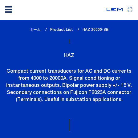
メ
ホーム
Product List
lem_current_page
HAZ 20000-SB
イ
:
ン
コ
HAZ
ン
テ
Compact current transducers for AC and DC currents
ン
from 4000 to 20000A. Signal conditioning or
ツ
instantaneous outputs. Bipolar power supply +/- 15 V.
に
Secondary connections on Fujicon F2023A connector
移
(Terminals). Useful in substation applications.
動