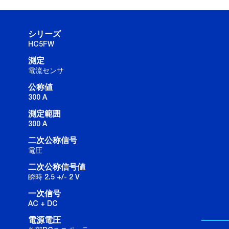
シリーズ
HC5FW
測定
電流センサ
公称値
300 A
測定範囲
300 A
二次公称信号
電圧
二次公称信号値
瞬時 2.5 +/- 2 V
一次信号
AC + DC
電源電圧