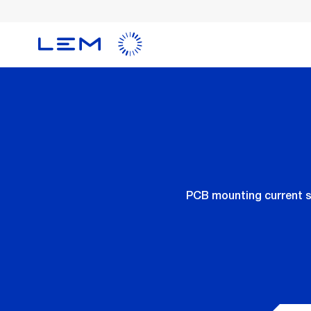
メ
イ
ン
コ
ン
テ
ン
ツ
に
移
動
PCB mounting current s