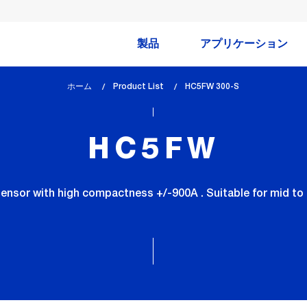
製品
アプリケーション
ホーム
Product List
lem_current_page
HC5FW 300-S
:
HC5FW
ensor with high compactness +/-900A . Suitable for mid to 