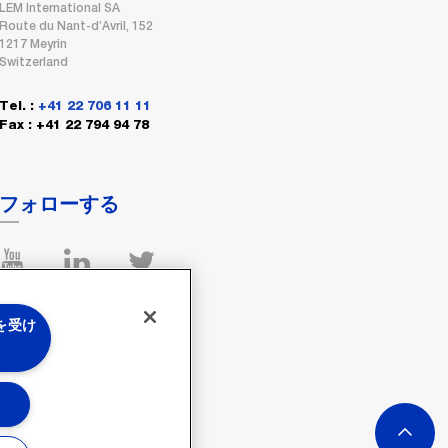
LEM International SA
Route du Nant-d’Avril, 152
1217 Meyrin
Switzerland
Tel. :
+41 22 706 11 11
Fax : +41 22 794 94 78
フォローする
 を受け
る