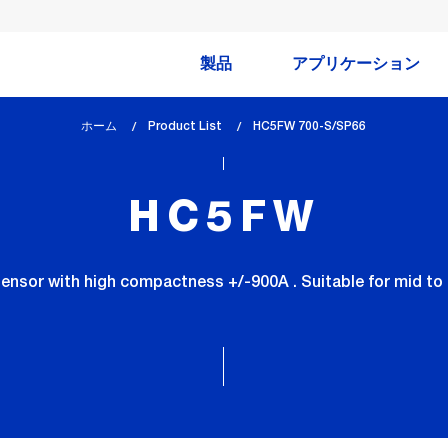
製品
アプリケーション
ホーム
Product List
lem_current_page
HC5FW 700-S/SP66
:
HC5FW
ensor with high compactness +/-900A . Suitable for mid to 