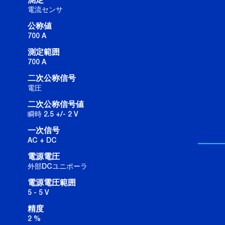
測定
電流センサ
公称値
700 A
測定範囲
700 A
二次公称信号
電圧
二次公称信号値
瞬時 2.5 +/- 2 V
一次信号
AC + DC
電源電圧
外部DCユニポーラ
電源電圧範囲
5 - 5 V
精度
2 %