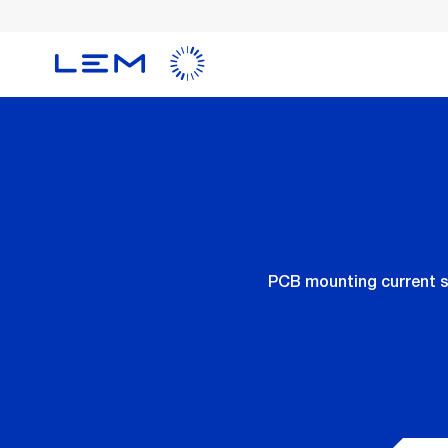
メ
イ
ン
コ
ン
テ
ン
ツ
に
移
動
PCB mounting current s