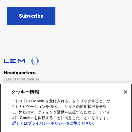
Subscribe
Headquarters
LEM International SA
Route du Nant-d’Avril, 152
1217 Meyrin
クッキー情報
Switzerland
「すべての Cookie を受け入れる」をクリックすると、サ
イトナビゲーションを強化し、サイトの使用状況を分析
Tel. :
+41 22 706 11 11
し、弊社のマーケティング活動を支援するために、デバイ
Fax : +41 22 794 94 78
スに Cookie を保存することに同意したことになります。
詳しくはプライバシーポリシーをご覧ください。