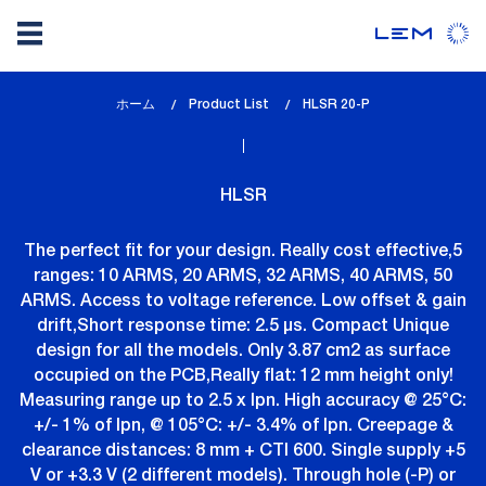
メ
ホーム
Product List
lem_current_page
HLSR 20-P
イ
:
ン
コ
HLSR
ン
テ
The perfect fit for your design. Really cost effective,5
ン
ranges: 10 ARMS, 20 ARMS, 32 ARMS, 40 ARMS, 50
ツ
ARMS. Access to voltage reference. Low offset & gain
に
drift,Short response time: 2.5 µs. Compact Unique
移
design for all the models. Only 3.87 cm2 as surface
動
occupied on the PCB,Really flat: 12 mm height only!
Measuring range up to 2.5 x Ipn. High accuracy @ 25°C:
+/- 1% of Ipn, @ 105°C: +/- 3.4% of Ipn. Creepage &
clearance distances: 8 mm + CTI 600. Single supply +5
V or +3.3 V (2 different models). Through hole (-P) or