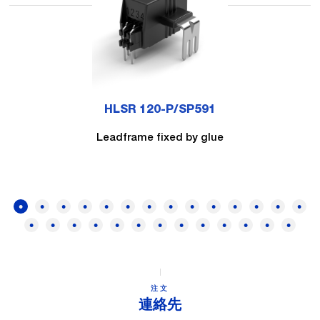
HLSR 120-P/SP591
Leadframe fixed by glue
注文
連絡先