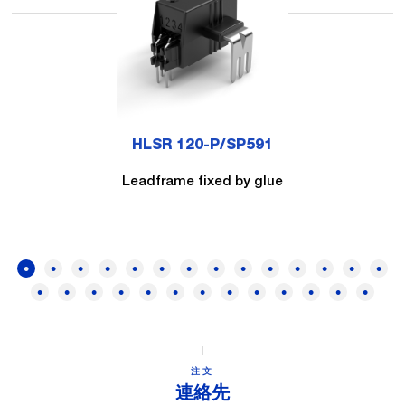
HLSR 120-P/SP591
Leadframe fixed by glue
注文
連絡先