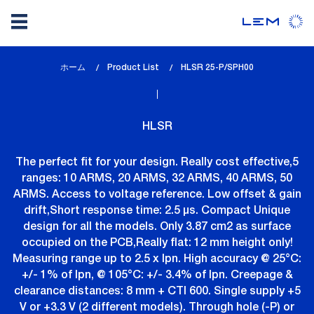
メ
ホーム
Product List
lem_current_page
HLSR 25-P/SPH00
イ
:
ン
コ
HLSR
ン
テ
The perfect fit for your design. Really cost effective,5
ン
ranges: 10 ARMS, 20 ARMS, 32 ARMS, 40 ARMS, 50
ツ
ARMS. Access to voltage reference. Low offset & gain
に
drift,Short response time: 2.5 µs. Compact Unique
移
design for all the models. Only 3.87 cm2 as surface
動
occupied on the PCB,Really flat: 12 mm height only!
Measuring range up to 2.5 x Ipn. High accuracy @ 25°C:
+/- 1% of Ipn, @ 105°C: +/- 3.4% of Ipn. Creepage &
clearance distances: 8 mm + CTI 600. Single supply +5
V or +3.3 V (2 different models). Through hole (-P) or