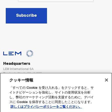
Subscribe
Headquarters
LEM International SA
Route du Nant-d’Avril, 152
1217 Meyrin
クッキー情報
Switzerland
「すべての Cookie を受け入れる」をクリックすると、サ
イトナビゲーションを強化し、サイトの使用状況を分析
Tel. :
+41 22 706 11 11
し、弊社のマーケティング活動を支援するために、デバイ
Fax : +41 22 794 94 78
スに Cookie を保存することに同意したことになります。
詳しくはプライバシーポリシーをご覧ください。