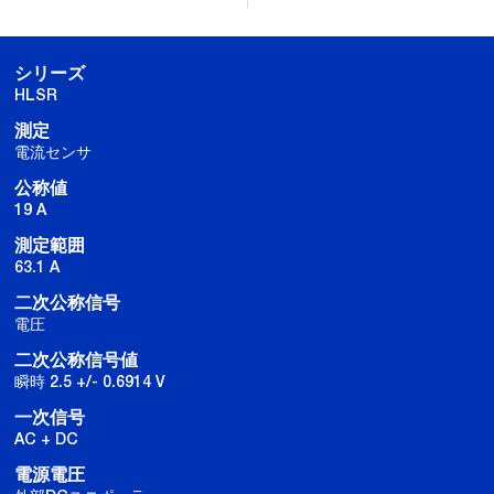
シリーズ
HLSR
測定
電流センサ
公称値
19 A
測定範囲
63.1 A
二次公称信号
電圧
二次公称信号値
瞬時 2.5 +/- 0.6914 V
一次信号
AC + DC
電源電圧