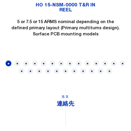
HO 15-NSM-0000 T&R IN
REEL
5 or 7.5 or 15 ARMS nominal depending on the
defined primary layout (Primary multiturns design).
Surface PCB mounting models
注文
連絡先