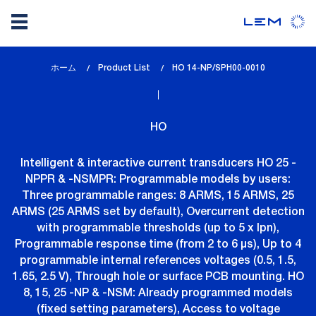
メ
ホーム
Product List
lem_current_page
HO 14-NP/SPH00-0010
イ
:
ン
コ
HO
ン
テ
Intelligent & interactive current transducers HO 25 -
ン
NPPR & -NSMPR: Programmable models by users:
ツ
Three programmable ranges: 8 ARMS, 15 ARMS, 25
に
ARMS (25 ARMS set by default), Overcurrent detection
移
with programmable thresholds (up to 5 x Ipn),
動
Programmable response time (from 2 to 6 µs), Up to 4
programmable internal references voltages (0.5, 1.5,
1.65, 2.5 V), Through hole or surface PCB mounting. HO
8, 15, 25 -NP & -NSM: Already programmed models
(fixed setting parameters), Access to voltage