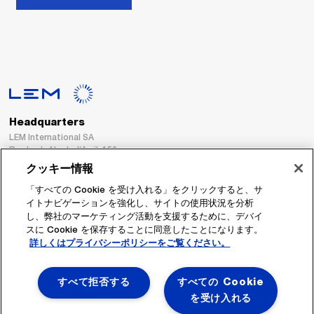
Headquarters
LEM International SA
Route du Nant-d’Avril, 152
1217 Meyrin
クッキー情報
Switzerland
「すべての Cookie を受け入れる」をクリックすると、サ
イトナビゲーションを強化し、サイトの使用状況を分析
Tel. :
+41 22 706 11 11
し、弊社のマーケティング活動を支援するために、デバイ
Fax : +41 22 794 94 78
スに Cookie を保存することに同意したことになります。
詳しくはプライバシーポリシーをご覧ください。
フォローする
すべて拒否する
すべての Cookie
を受け入れる