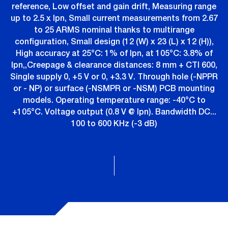
reference, Low offset and gain drift, Measuring range
up to 2.5 x Ipn, Small current measurements from 2.67
to 25 ARMS nominal thanks to multirange
configuration, Small design (12 (W) x 23 (L) x 12 (H)),
High accuracy at 25°C: 1% of Ipn, at 105°C: 3.8% of
Ipn,,Creepage & clearance distances: 8 mm + CTI 600,
Single supply 0, +5 V or 0, +3.3 V. Through hole (-NPPR
or - NP) or surface (-NSMPR or -NSM) PCB mounting
models. Operating temperature range: -40°C to
+105°C. Voltage output (0.8 V @ Ipn). Bandwidth DC...
100 to 600 KHz (-3 dB)