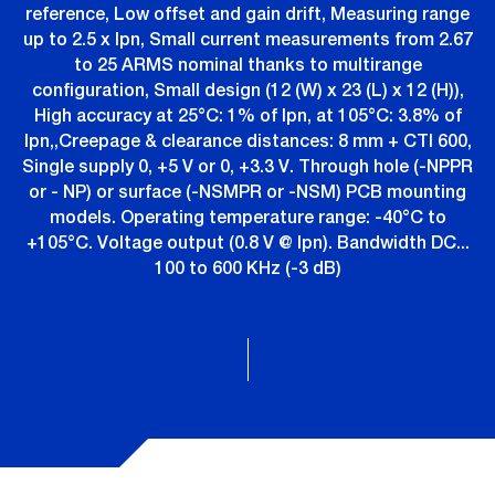
reference, Low offset and gain drift, Measuring range
up to 2.5 x Ipn, Small current measurements from 2.67
to 25 ARMS nominal thanks to multirange
configuration, Small design (12 (W) x 23 (L) x 12 (H)),
High accuracy at 25°C: 1% of Ipn, at 105°C: 3.8% of
Ipn,,Creepage & clearance distances: 8 mm + CTI 600,
Single supply 0, +5 V or 0, +3.3 V. Through hole (-NPPR
or - NP) or surface (-NSMPR or -NSM) PCB mounting
models. Operating temperature range: -40°C to
+105°C. Voltage output (0.8 V @ Ipn). Bandwidth DC...
100 to 600 KHz (-3 dB)