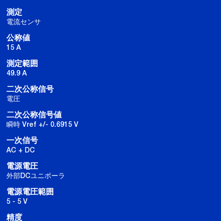
測定
電流センサ
公称値
15 A
測定範囲
49.9 A
二次公称信号
電圧
二次公称信号値
瞬時 Vref +/- 0.6915 V
一次信号
AC + DC
電源電圧
外部DCユニポーラ
電源電圧範囲
5 - 5 V
精度