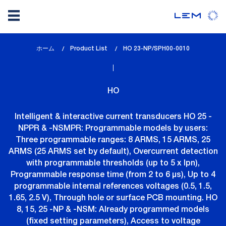
メ
ホーム
Product List
lem_current_page
HO 23-NP/SPH00-0010
イ
:
ン
コ
HO
ン
テ
Intelligent & interactive current transducers HO 25 -
ン
NPPR & -NSMPR: Programmable models by users:
ツ
Three programmable ranges: 8 ARMS, 15 ARMS, 25
に
ARMS (25 ARMS set by default), Overcurrent detection
移
with programmable thresholds (up to 5 x Ipn),
動
Programmable response time (from 2 to 6 µs), Up to 4
programmable internal references voltages (0.5, 1.5,
1.65, 2.5 V), Through hole or surface PCB mounting. HO
8, 15, 25 -NP & -NSM: Already programmed models
(fixed setting parameters), Access to voltage