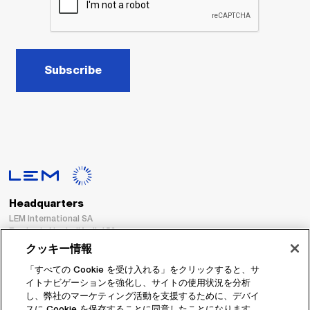
Subscribe
Headquarters
LEM International SA
Route du Nant-d’Avril, 152
1217 Meyrin
クッキー情報
Switzerland
「すべての Cookie を受け入れる」をクリックすると、サ
イトナビゲーションを強化し、サイトの使用状況を分析
Tel. :
+41 22 706 11 11
し、弊社のマーケティング活動を支援するために、デバイ
Fax : +41 22 794 94 78
スに Cookie を保存することに同意したことになります。