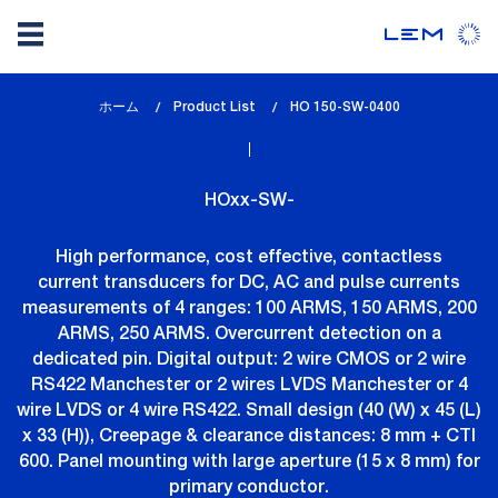
メ
ホーム
Product List
lem_current_page
HO 150-SW-0400
イ
:
ン
コ
HOxx-SW-
ン
テ
High performance, cost effective, contactless
ン
current transducers for DC, AC and pulse currents
ツ
measurements of 4 ranges: 100 ARMS, 150 ARMS, 200
に
ARMS, 250 ARMS. Overcurrent detection on a
移
dedicated pin. Digital output: 2 wire CMOS or 2 wire
動
RS422 Manchester or 2 wires LVDS Manchester or 4
wire LVDS or 4 wire RS422. Small design (40 (W) x 45 (L)
x 33 (H)), Creepage & clearance distances: 8 mm + CTI
600. Panel mounting with large aperture (15 x 8 mm) for
primary conductor.