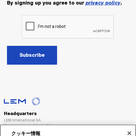
By signing up you agree to our
privacy policy
.
Subscribe
Headquarters
LEM International SA
Route du Nant-d’Avril, 152
1217 Meyrin
クッキー情報