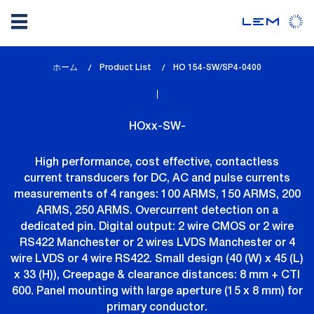
メ
ホーム
Product List
lem_current_page
HO 154-SW/SP4-0400
イ
:
ン
コ
HOxx-SW-
ン
テ
High performance, cost effective, contactless
ン
current transducers for DC, AC and pulse currents
ツ
measurements of 4 ranges: 100 ARMS, 150 ARMS, 200
に
ARMS, 250 ARMS. Overcurrent detection on a
移
dedicated pin. Digital output: 2 wire CMOS or 2 wire
動
RS422 Manchester or 2 wires LVDS Manchester or 4
wire LVDS or 4 wire RS422. Small design (40 (W) x 45 (L)
x 33 (H)), Creepage & clearance distances: 8 mm + CTI
600. Panel mounting with large aperture (15 x 8 mm) for
primary conductor.