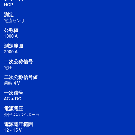
HOP
測定
電流センサ
公称値
1000 A
測定範囲
2000 A
二次公称信号
電圧
二次公称信号値
瞬時 4 V
一次信号
AC + DC
電源電圧
外部DCバイポーラ
電源電圧範囲
12 - 15 V