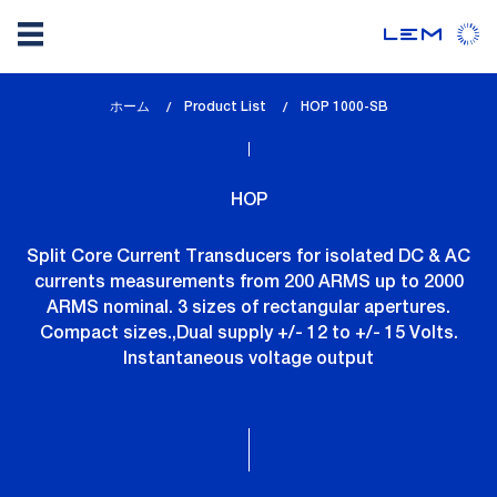
メ
ホーム
Product List
lem_current_page
HOP 1000-SB
イ
:
ン
コ
HOP
ン
テ
Split Core Current Transducers for isolated DC & AC
ン
currents measurements from 200 ARMS up to 2000
ツ
ARMS nominal. 3 sizes of rectangular apertures.
に
Compact sizes.,Dual supply +/- 12 to +/- 15 Volts.
移
Instantaneous voltage output
動