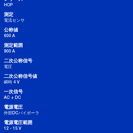
HOP
測定
電流センサ
公称値
600 A
測定範囲
900 A
二次公称信号
電圧
二次公称信号値
瞬時 4 V
一次信号
AC + DC
電源電圧
外部DCバイポーラ
電源電圧範囲
12 - 15 V