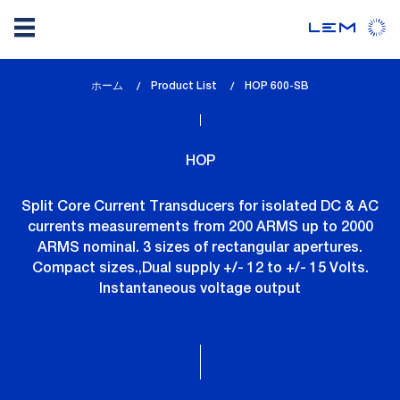
メ
ホーム
Product List
lem_current_page
HOP 600-SB
イ
:
ン
コ
HOP
ン
テ
Split Core Current Transducers for isolated DC & AC
ン
currents measurements from 200 ARMS up to 2000
ツ
ARMS nominal. 3 sizes of rectangular apertures.
に
Compact sizes.,Dual supply +/- 12 to +/- 15 Volts.
移
Instantaneous voltage output
動