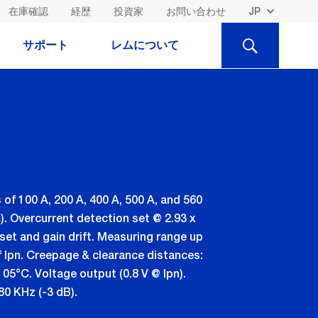
在庫確認
経歴
投資家
お問い合わせ
検
サポート
レムについて
索
f 100 A, 200 A, 400 A, 500 A, and 560
). Overcurrent detection set @ 2.93 x
set and gain drift. Measuring range up
of Ipn. Creepage & clearance distances:
105°C. Voltage output (0.8 V @ Ipn).
0 KHz (-3 dB).