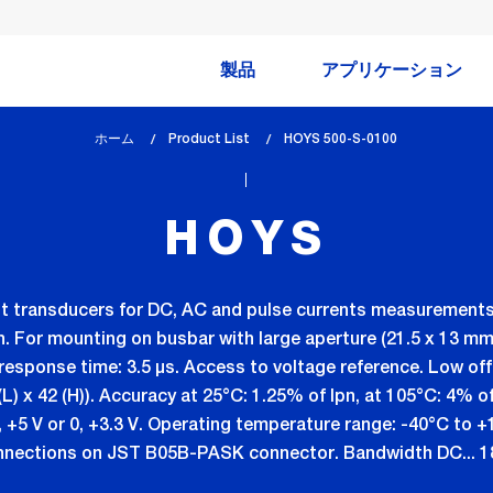
製品
アプリケーション
ホーム
Product List
lem_current_page
HOYS 500-S-0100
:
HOYS
t transducers for DC, AC and pulse currents measurements o
. For mounting on busbar with large aperture (21.5 x 13 mm
response time: 3.5 µs. Access to voltage reference. Low off
4 (L) x 42 (H)). Accuracy at 25°C: 1.25% of Ipn, at 105°C: 4% 
 +5 V or 0, +3.3 V. Operating temperature range: -40°C to +
nections on JST B05B-PASK connector. Bandwidth DC... 18