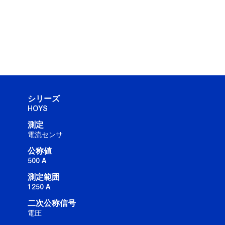
シリーズ
HOYS
測定
電流センサ
公称値
500 A
測定範囲
1250 A
二次公称信号
電圧