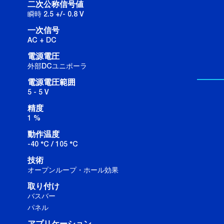
二次公称信号値
瞬時 2.5 +/- 0.8 V
一次信号
AC + DC
電源電圧
外部DCユニポーラ
電源電圧範囲
5 - 5 V
精度
1 %
動作温度
-40 °C / 105 °C
技術
オープンループ・ホール効果
取り付け
バスバー
パネル