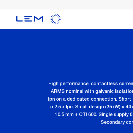
メ
イ
ン
コ
ン
テ
ン
ツ
に
移
動
High performance, contactless curren
ARMS nominal with galvanic isolation
Ipn on a dedicated connection. Short 
to 2.5 x Ipn. Small design (35 (W) x 4
10.5 mm + CTI 600. Single supply 0,
Secondary con