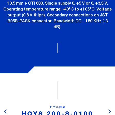
10.5 mm + CTI 600. Single supply 0, +5 V or 0, +3.3 V.
Operating temperature range: -40°C to +105°C. Voltage
output (0.8 V @ Ipn). Secondary connections on JST
B05B-PASK connector. Bandwidth DC... 180 KHz (-3
dB).
モデル詳細
HOYS 200-S-0100