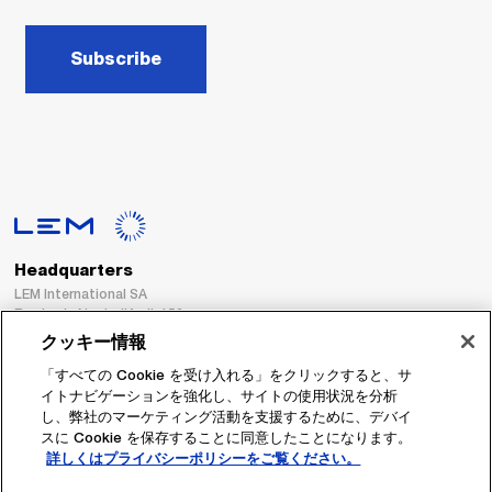
Subscribe
Headquarters
LEM International SA
Route du Nant-d’Avril, 152
1217 Meyrin
クッキー情報
Switzerland
「すべての Cookie を受け入れる」をクリックすると、サ
イトナビゲーションを強化し、サイトの使用状況を分析
Tel. :
+41 22 706 11 11
し、弊社のマーケティング活動を支援するために、デバイ
Fax : +41 22 794 94 78
スに Cookie を保存することに同意したことになります。
詳しくはプライバシーポリシーをご覧ください。