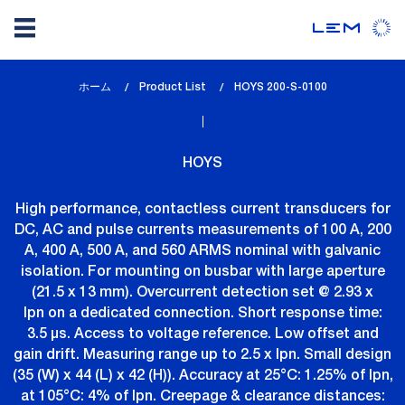
メ
ホーム
Product List
lem_current_page
HOYS 200-S-0100
イ
:
ン
コ
HOYS
ン
テ
High performance, contactless current transducers for
ン
DC, AC and pulse currents measurements of 100 A, 200
ツ
A, 400 A, 500 A, and 560 ARMS nominal with galvanic
に
isolation. For mounting on busbar with large aperture
移
(21.5 x 13 mm). Overcurrent detection set @ 2.93 x
動
Ipn on a dedicated connection. Short response time:
3.5 µs. Access to voltage reference. Low offset and
gain drift. Measuring range up to 2.5 x Ipn. Small design
(35 (W) x 44 (L) x 42 (H)). Accuracy at 25°C: 1.25% of Ipn,
at 105°C: 4% of Ipn. Creepage & clearance distances: