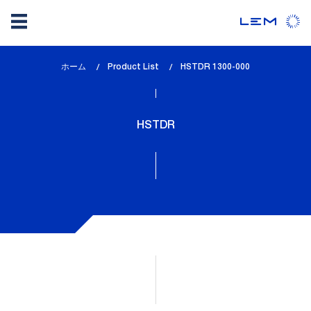
メ
ホーム
Product List
lem_current_page
HSTDR 1300-000
イ
:
ン
コ
HSTDR
ン
テ
ン
ツ
に
移
動