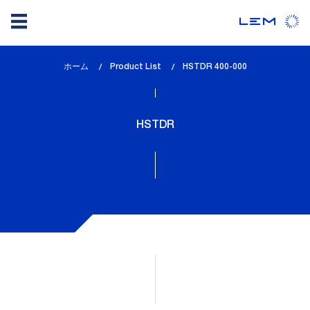
メ
ホーム
Product List
lem_current_page
HSTDR 400-000
イ
:
ン
コ
HSTDR
ン
テ
ン
ツ
に
移
動