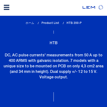
メ
ホーム
Product List
lem_current_page
HTB 200-P
イ
:
ン
コ
HTB
ン
テ
DC, AC pulse currents' measurements from 50 A up to
ン
400 ARMS with galvanic isolation. 7 models with a
ツ
unique size to be mounted on PCB on only 4,3 cm2 area
に
(and 34 mm in height). Dual supply +/- 12 to 15 V.
移
Voltage output.
動