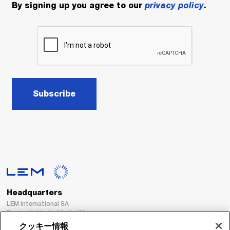
By signing up you agree to our
privacy policy
.
Subscribe
Headquarters
LEM International SA
Route du Nant-d’Avril, 152
1217 Meyrin
クッキー情報