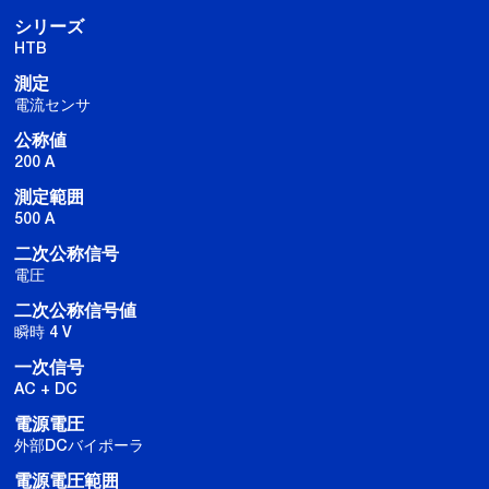
シリーズ
HTB
測定
電流センサ
公称値
200 A
測定範囲
500 A
二次公称信号
電圧
二次公称信号値
瞬時 4 V
一次信号
AC + DC
電源電圧
外部DCバイポーラ
電源電圧範囲