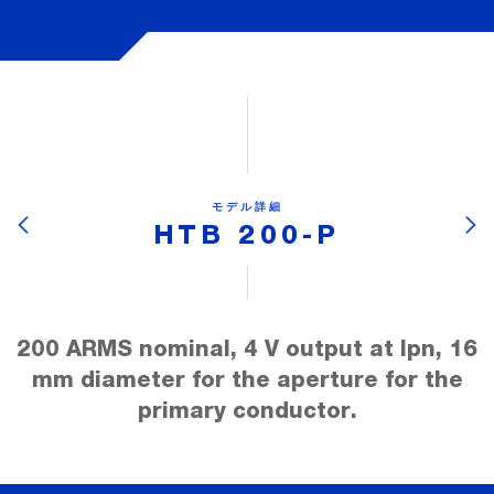
モデル詳細
HTB 200-P
200 ARMS nominal, 4 V output at Ipn, 16
mm diameter for the aperture for the
primary conductor.