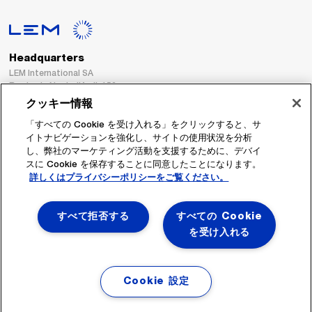
Headquarters
LEM International SA
Route du Nant-d’Avril, 152
1217 Meyrin
クッキー情報
Switzerland
「すべての Cookie を受け入れる」をクリックすると、サ
イトナビゲーションを強化し、サイトの使用状況を分析
Tel. :
+41 22 706 11 11
し、弊社のマーケティング活動を支援するために、デバイ
Fax : +41 22 794 94 78
スに Cookie を保存することに同意したことになります。
詳しくはプライバシーポリシーをご覧ください。
フォローする
すべて拒否する
すべての Cookie
を受け入れる
Cookie 設定