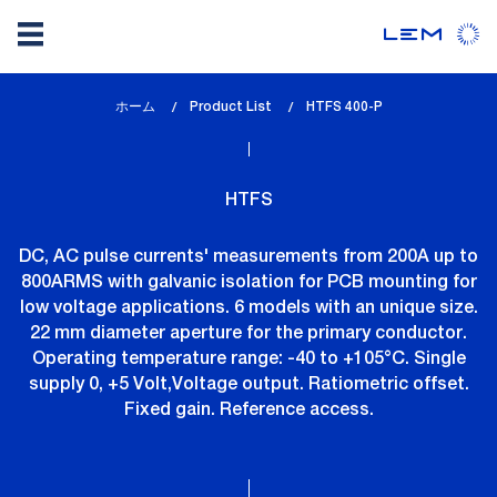
メ
ホーム
Product List
lem_current_page
HTFS 400-P
イ
:
ン
コ
HTFS
ン
テ
DC, AC pulse currents' measurements from 200A up to
ン
800ARMS with galvanic isolation for PCB mounting for
ツ
low voltage applications. 6 models with an unique size.
に
22 mm diameter aperture for the primary conductor.
移
Operating temperature range: -40 to +105°C. Single
動
supply 0, +5 Volt,Voltage output. Ratiometric offset.
Fixed gain. Reference access.