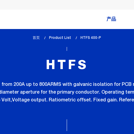
产品
首页
Product List
lem_current_page
HTFS 400-P
:
HTFS
from 200A up to 800ARMS with galvanic isolation for PCB m
diameter aperture for the primary conductor. Operating tem
5 Volt,Voltage output. Ratiometric offset. Fixed gain. Refer