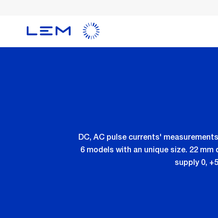
Skip
to
main
content
DC, AC pulse currents' measurements 
6 models with an unique size. 22 mm 
supply 0, +