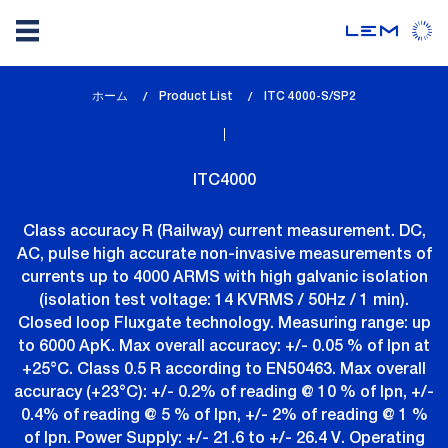
メ
ホーム
Product List
lem_current_page
ITC 4000-S/SP2
イ
:
ン
コ
ITC4000
ン
テ
Class accuracy R (Railway) current measurement. DC,
ン
AC, pulse high accurate non-invasive measurements of
ツ
currents up to 4000 ARMS with high galvanic isolation
に
(isolation test voltage: 14 KVRMS / 50Hz / 1 min).
移
Closed loop Fluxgate technology. Measuring range: up
動
to 6000 ApK. Max overall accuracy: +/- 0.05 % of Ipn at
+25°C. Class 0.5 R according to EN50463. Max overall
accuracy (+23°C): +/- 0.2% of reading @ 10 % of Ipn, +/-
0.4% of reading @ 5 % of Ipn, +/- 2% of reading @ 1 %
of Ipn. Power Supply: +/- 21.6 to +/- 26.4 V. Operating