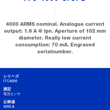
4000 ARMS nominal. Analogue current
output: 1.6 A @ Ipn. Aperture of 102 mm
diameter. Really low current
consumption: 70 mA. Engraved
serialnumber.
シリーズ
ITC4000
測定
電流センサ
公称値
4000 A