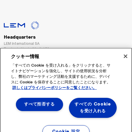
Headquarters
LEM International SA
Route du Nant-d’Avril, 152
1217 Meyrin
クッキー情報
Switzerland
「すべての Cookie を受け入れる」をクリックすると、サ
イトナビゲーションを強化し、サイトの使用状況を分析
Tel. :
+41 22 706 11 11
し、弊社のマーケティング活動を支援するために、デバイ
Fax : +41 22 794 94 78
スに Cookie を保存することに同意したことになります。
詳しくはプライバシーポリシーをご覧ください。
フォローする
すべて拒否する
すべての Cookie
を受け入れる
Cookie 設定