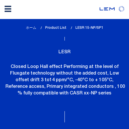
メ
ホーム
Product List
lem_current_page
LESR 15-NP/SP1
イ
:
ン
コ
LESR
ン
テ
Closed Loop Hall effect Performing at the level of
ン
Fluxgate technology without the added cost, Low
ツ
offset drift 3 to14 ppm/°C, -40°C to + 105°C,
に
Reference access, Primary integrated conductors , 100
移
% fully compatible with CASR xx-NP series
動