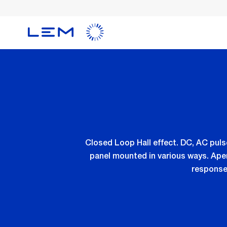
メ
イ
ン
コ
ン
テ
ン
ツ
に
移
動
Closed Loop Hall effect. DC, AC pul
panel mounted in various ways. Aper
response 