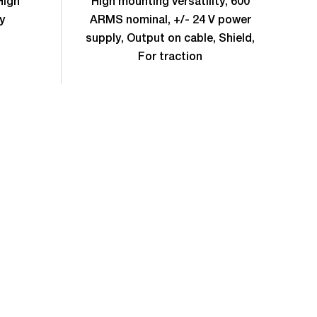
High
High mounting versatility, 600
H
y
ARMS nominal, +/- 24 V power
AR
supply, Output on cable, Shield,
For traction