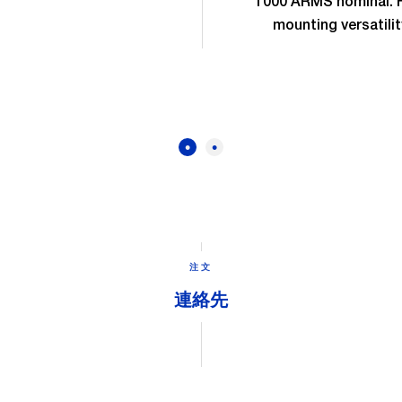
1000 ARMS nominal. 
mounting versatilit
注文
連絡先