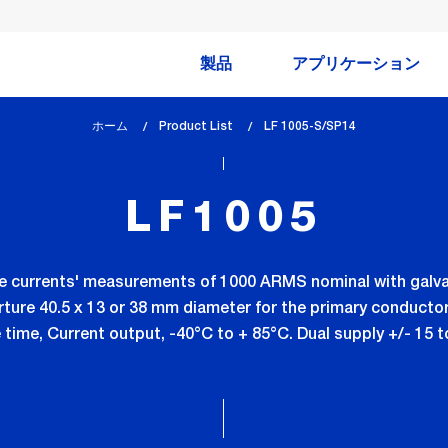
製品
アプリケーション
ホーム
Product List
lem_current_page
LF 1005-S/SP14
:
LF1005
se currents' measurements of 1000 ARMS nominal with galva
ture 40.5 x 13 or 38 mm diameter for the primary conducto
time, Current output, -40°C to + 85°C. Dual supply +/- 15 t