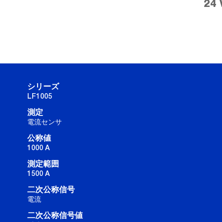
24 
シリーズ
LF1005
測定
電流センサ
公称値
1000 A
測定範囲
1500 A
二次公称信号
電流
二次公称信号値