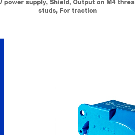
V power supply, Shield, Output on M4 thre
studs, For traction