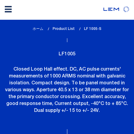
メ
ホーム
Product List
lem_current_page
LF 1005-S
イ
:
ン
コ
LF1005
ン
テ
Closed Loop Hall effect. DC, AC pulse currents'
ン
measurements of 1000 ARMS nominal with galvanic
ツ
isolation. Compact design. To be panel mounted in
に
various ways. Aperture 40.5 x 13 or 38 mm diameter for
移
the primary conductor crossing. Excellent accuracy,
動
good response time, Current output, -40°C to + 85°C.
Dual supply +/- 15 to +/- 24V.