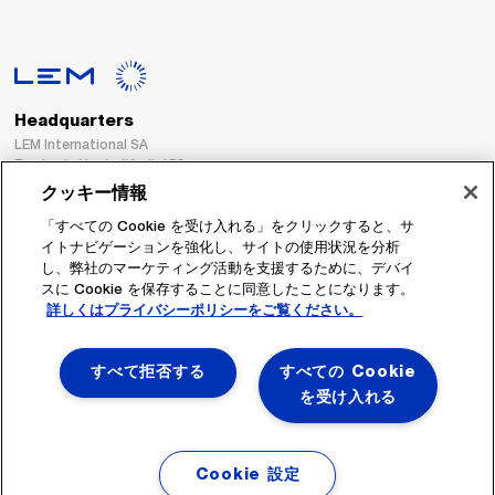
Headquarters
LEM International SA
Route du Nant-d’Avril, 152
1217 Meyrin
クッキー情報
Switzerland
「すべての Cookie を受け入れる」をクリックすると、サ
イトナビゲーションを強化し、サイトの使用状況を分析
Tel. :
+41 22 706 11 11
し、弊社のマーケティング活動を支援するために、デバイ
Fax : +41 22 794 94 78
スに Cookie を保存することに同意したことになります。
詳しくはプライバシーポリシーをご覧ください。
フォローする
すべて拒否する
すべての Cookie
を受け入れる
Cookie 設定