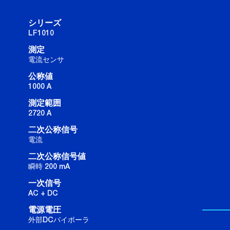
シリーズ
LF1010
測定
電流センサ
公称値
1000 A
測定範囲
2720 A
二次公称信号
電流
二次公称信号値
瞬時 200 mA
一次信号
AC + DC
電源電圧
外部DCバイポーラ