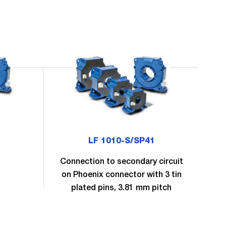
LF 1010-S/SP41
Connection to secondary circuit
on Phoenix connector with 3 tin
plated pins, 3.81 mm pitch
1
O
-