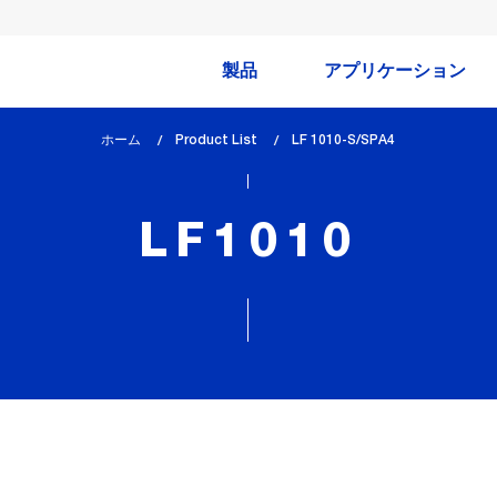
製品
アプリケーション
ホーム
Product List
lem_current_page
LF 1010-S/SPA4
:
LF1010