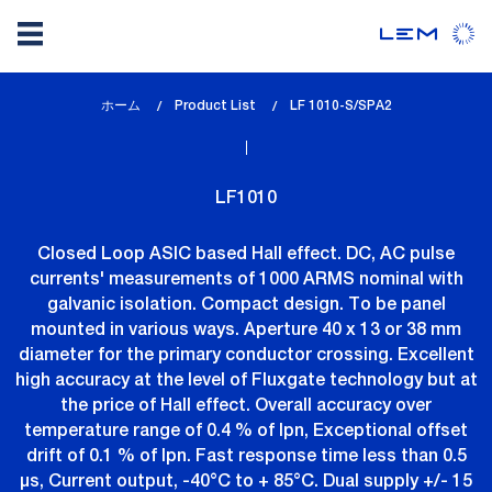
メ
ホーム
Product List
lem_current_page
LF 1010-S/SPA2
イ
:
ン
コ
LF1010
ン
テ
Closed Loop ASIC based Hall effect. DC, AC pulse
ン
currents' measurements of 1000 ARMS nominal with
ツ
galvanic isolation. Compact design. To be panel
に
mounted in various ways. Aperture 40 x 13 or 38 mm
移
diameter for the primary conductor crossing. Excellent
動
high accuracy at the level of Fluxgate technology but at
the price of Hall effect. Overall accuracy over
temperature range of 0.4 % of Ipn, Exceptional offset
drift of 0.1 % of Ipn. Fast response time less than 0.5
µs, Current output, -40°C to + 85°C. Dual supply +/- 15