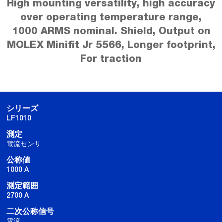
High mounting versatility, high accuracy
over operating temperature range,
1000 ARMS nominal. Shield, Output on
MOLEX Minifit Jr 5566, Longer footprint,
For traction
シリーズ
LF1010
測定
電流センサ
公称値
1000 A
測定範囲
2700 A
二次公称信号
電流