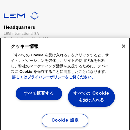
Headquarters
LEM International SA
Route du Nant-d’Avril, 152
1217 Meyrin
クッキー情報
Switzerland
「すべての Cookie を受け入れる」をクリックすると、サ
イトナビゲーションを強化し、サイトの使用状況を分析
Tel. :
+41 22 706 11 11
し、弊社のマーケティング活動を支援するために、デバイ
Fax : +41 22 794 94 78
スに Cookie を保存することに同意したことになります。
詳しくはプライバシーポリシーをご覧ください。
フォローする
すべて拒否する
すべての Cookie
を受け入れる
Cookie 設定