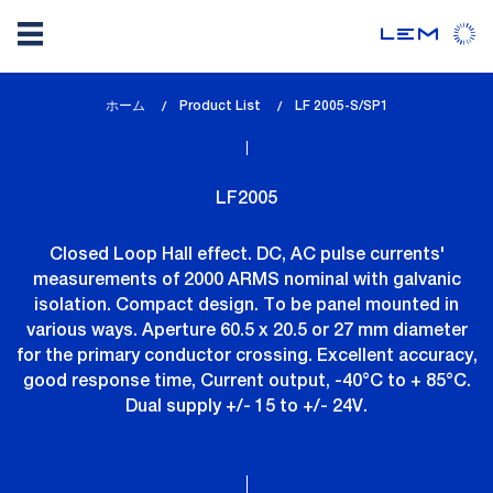
メ
ホーム
Product List
lem_current_page
LF 2005-S/SP1
イ
:
ン
コ
LF2005
ン
テ
Closed Loop Hall effect. DC, AC pulse currents'
ン
measurements of 2000 ARMS nominal with galvanic
ツ
isolation. Compact design. To be panel mounted in
に
various ways. Aperture 60.5 x 20.5 or 27 mm diameter
移
for the primary conductor crossing. Excellent accuracy,
動
good response time, Current output, -40°C to + 85°C.
Dual supply +/- 15 to +/- 24V.