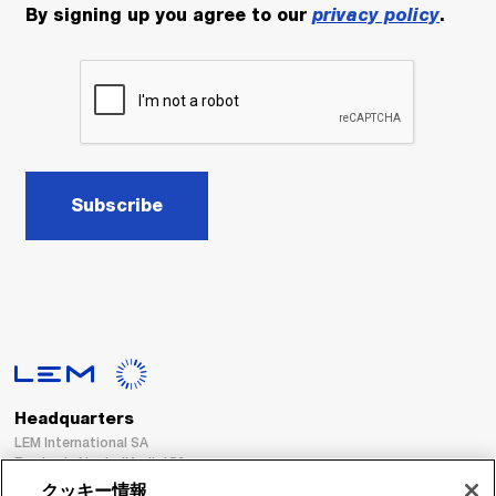
By signing up you agree to our
privacy policy
.
Subscribe
Headquarters
LEM International SA
Route du Nant-d’Avril, 152
1217 Meyrin
クッキー情報