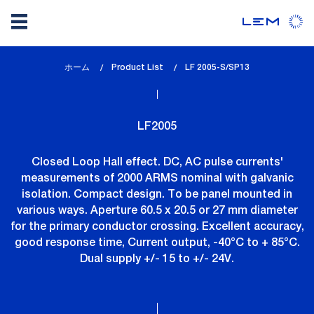
メ
ホーム
Product List
lem_current_page
LF 2005-S/SP13
イ
:
ン
コ
LF2005
ン
テ
Closed Loop Hall effect. DC, AC pulse currents'
ン
measurements of 2000 ARMS nominal with galvanic
ツ
isolation. Compact design. To be panel mounted in
に
various ways. Aperture 60.5 x 20.5 or 27 mm diameter
移
for the primary conductor crossing. Excellent accuracy,
動
good response time, Current output, -40°C to + 85°C.
Dual supply +/- 15 to +/- 24V.