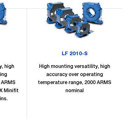
LF 2010-S
y, high
High mounting versatility, high
H
ing
accuracy over operating
0 ARMS
temperature range, 2000 ARMS
te
 Minifit
nominal
no
ins.