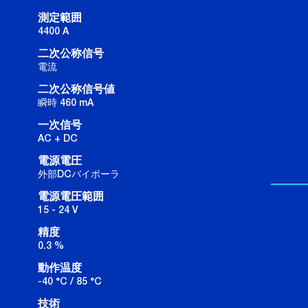
測定範囲
4400 A
二次公称信号
電流
二次公称信号値
瞬時 460 mA
一次信号
AC + DC
電源電圧
外部DCバイポーラ
電源電圧範囲
15 - 24 V
精度
0.3 %
動作温度
-40 °C / 85 °C
技術