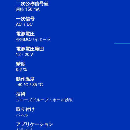
二次公称信号値
瞬時 150 mA
一次信号
AC + DC
電源電圧
外部DCバイポーラ
電源電圧範囲
12 - 20 V
精度
0.2 %
動作温度
-40 °C / 85 °C
技術
クローズドループ・ホール効果
取り付け
パネル
アプリケーション