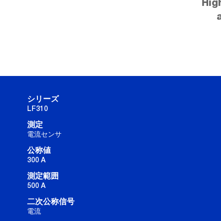
Hig
シリーズ
LF310
測定
電流センサ
公称値
300 A
測定範囲
500 A
二次公称信号
電流