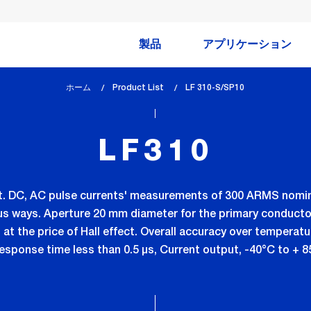
製品
アプリケーション
ホーム
Product List
lem_current_page
LF 310-S/SP10
:
LF310
t. DC, AC pulse currents' measurements of 300 ARMS nomina
us ways. Aperture 20 mm diameter for the primary conductor
 at the price of Hall effect. Overall accuracy over temperatu
 response time less than 0.5 µs, Current output, -40°C to + 8