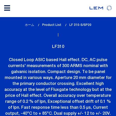
メ
ホーム
Product List
lem_current_page
LF 310-S/SP20
イ
:
ン
コ
LF310
ン
テ
Closed Loop ASIC based Hall effect. DC, AC pulse
ン
currents' measurements of 300 ARMS nominal with
ツ
galvanic isolation. Compact design. To be panel
に
mounted in various ways. Aperture 20 mm diameter for
移
the primary conductor crossing. Excellent high
動
accuracy at the level of Fluxgate technology but at the
price of Hall effect. Overall accuracy over temperature
range of 0.2 % of Ipn, Exceptional offset drift of 0.1 %
of Ipn. Fast response time less than 0.5 µs, Current
output, -40°C to + 85°C. Dual supply +/- 12 to +/- 20V.