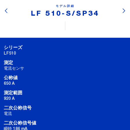
モデル詳細
LF 510-S/SP34
シリーズ
LF510
測定
電流センサ
公称値
650 A
測定範囲
920 A
二次公称信号
電流
二次公称信号値
瞬時 186 mA