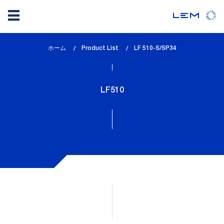
メ
ホーム
Product List
lem_current_page
LF 510-S/SP34
イ
:
ン
コ
LF510
ン
テ
ン
ツ
に
移
動